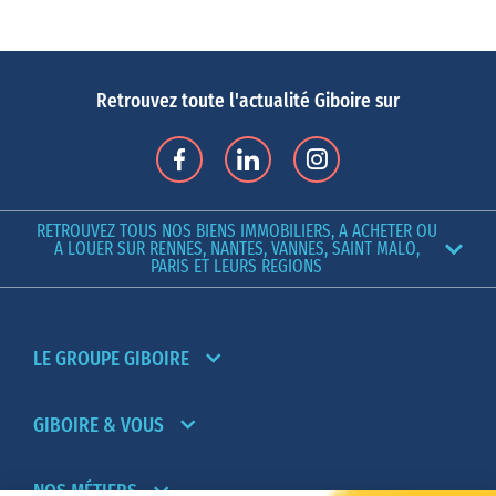
investisseurs : projets porteurs, nouveau quartier d’affaires, LGV
qui relie la ville à Paris en seulement 1h30, etc.
Si vous envisagez
d’acheter un appartement à Rennes
, la première
Retrouvez toute l'actualité Giboire sur
question que vous allez vous poser avant de chercher votre futur
logement est : « dans quel quartier s’installer ? » En effet, les
critères à prendre en compte sont multiples : l’accessibilité, le
coût de l’immobilier, la proximité du métro et des moyens de
RETROUVEZ TOUS NOS BIENS IMMOBILIERS, A ACHETER OU
transports en commun, la présence d’activités et de loisirs, les
A LOUER SUR RENNES, NANTES, VANNES, SAINT MALO,
PARIS ET LEURS REGIONS
lieux de culture, les bars et les restaurants.
Rennes se découpe en 12 quartiers qui regroupent de plus petits
quartiers, chacun d’entre eux ayant son charme, son atmosphère,
LE GROUPE GIBOIRE
son histoire et son identité propre.
Dans quel quartier acheter son appartement à Rennes ?
Si vous travaillez dans l’hypercentre, que vous aimez faire du
GIBOIRE & VOUS
shopping et profiter des terrasses, alors
acheter un appartement
dans le centre-ville de Rennes
reste la meilleure option. Le
NOS MÉTIERS