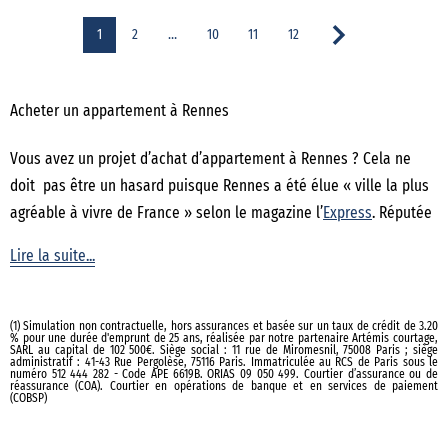
1
2
…
10
11
12
Acheter un appartement à Rennes
Vous avez un projet d’achat d’appartement à Rennes ? Cela ne
doit pas être un hasard puisque Rennes a été élue « ville la plus
agréable à vivre de France » selon le magazine l’
Express
. Réputée
pour son patrimoine et sa qualité de vie, elle est la deuxième ville
Lire la suite...
la plus peuplée du Grand Ouest français et la première ville de
Bretagne. Grâce à son faible taux de chômage et ses nombreux
lieux culturels, la ville attire chaque année de plus en plus
(1) Simulation non contractuelle, hors assurances et basée sur un taux de crédit de 3.20
% pour une durée d'emprunt de 25 ans, réalisée par notre partenaire Artémis courtage,
d’habitants. Labellisée ville d’art et d’histoire, Rennes attire
SARL au capital de 102 500€. Siège social : 11 rue de Miromesnil, 75008 Paris ; siège
administratif : 41-43 Rue Pergolèse, 75116 Paris. Immatriculée au RCS de Paris sous le
chaque année de nombreux touristes séduits par son patrimoine
numéro 512 444 282 - Code APE 6619B. ORIAS 09 050 499. Courtier d’assurance ou de
réassurance (COA). Courtier en opérations de banque et en services de paiement
(COBSP)
médiéval unique. Quant au
marché immobilier
, le volume des
ventes ne faiblit pas car de nombreux atouts attirent les