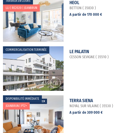
TRAVAUX EN COURS
HEOL
LLI | RE2020 | JEANBRUN
BETTON ( 35830 )
A partir de 170 000 €
COMMERCIALISATION TERMINÉE
LE PALATIN
CESSON SEVIGNE ( 35510 )
DISPONIBILITÉ IMMÉDIATE
TERRA SIENA
JEANBRUN | PTZ+
NOYAL SUR VILAINE ( 35530 )
A partir de 309 000 €