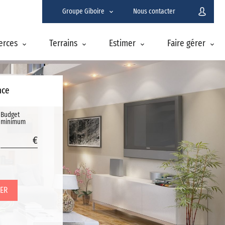
Groupe Giboire
Nous contacter
erces
Terrains
Estimer
Faire gérer
nce
Budget
minimum
ER