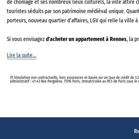
de chômage et ses nombreux lieux culturels, la ville attire 
touristes séduits par son patrimoine médiéval unique. Quan
porteurs, nouveau quartier d’affaires, LGV qui relie la ville 
Si vous envisagez
d’acheter un appartement à Rennes
, la 
En effet, les critères à prendre en compte sont multiples : l
Lire la suite...
et de loisirs, les lieux de culture, les bars et les restaurants.
Rennes se découpe en 12 quartiers qui regroupent de plus pe
Dans quel quartier acheter son appartement à Rennes ?
(1) Simulation non contractuelle, hors assurances et basée sur un taux de crédit de 3.
Si vous travaillez dans l’hypercentre, que vous aimez faire d
administratif : 41-43 Rue Pergolèse, 75116 Paris. Immatriculée au RCS de Paris sous 
option. Le quartier Thabor est un endroit convivial pour le
vos envies et vous pourrez même vous rendre au centre à vé
ambiance festive dans le quartier Bourg-l’Evêque – La Touch
multiculturelle, optez pour le quartier Villejean- Beauregard
Re
À deux pas du centre, le quartier Saint-Martin est idéal pour