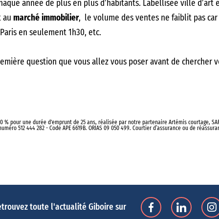
chaque année de plus en plus d’habitants. Labellisée ville d’ar
t au
marché immobilier
, le volume des ventes ne faiblit pas car
à Paris en seulement 1h30, etc.
première question que vous allez vous poser avant de chercher vo
’accessibilité, le coût de l’immobilier, la proximité du métro e
tits quartiers, chacun d’entre eux ayant son charme, son atmosp
20 % pour une durée d'emprunt de 25 ans, réalisée par notre partenaire Artémis courtage, SARL 
u shopping et profiter des terrasses, alors
le numéro 512 444 282 - Code APE 6619B. ORIAS 09 050 499. Courtier d’assurance ou de réassur
acheter un apparteme
s familles dans lequel vous pourrez accéder à toutes les commod
lo en passant par le chemin de halage. Vous aimez le sport ? A
e – Moulin du Comte ! Enfin, si vous cherchez à
acheter un appa
 !
trouvez toute l'actualité Giboire sur
 les
runners
et les amateurs de promenade dans une ambiance buco