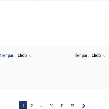
ltrer par :
Choix
Trier par :
Choix
1
2
…
10
11
12