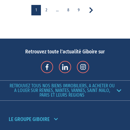
1
2
…
8
9
Retrouvez toute l'actualité Giboire sur
RETROUVEZ TOUS NOS BIENS IMMOBILIERS, A ACHETER OU
A LOUER SUR RENNES, NANTES, VANNES, SAINT MALO,
PARIS ET LEURS REGIONS
LE GROUPE GIBOIRE