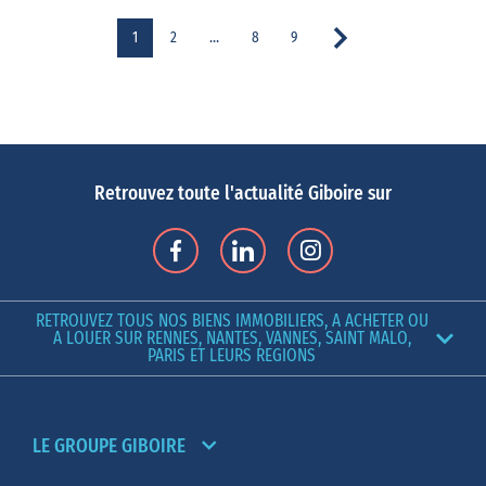
1
2
…
8
9
Retrouvez toute l'actualité Giboire sur
RETROUVEZ TOUS NOS BIENS IMMOBILIERS, A ACHETER OU
A LOUER SUR RENNES, NANTES, VANNES, SAINT MALO,
PARIS ET LEURS REGIONS
LE GROUPE GIBOIRE