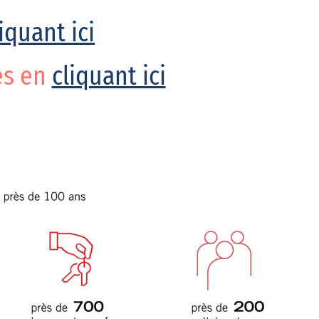
iquant ici
es en
cliquant ici