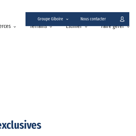
Groupe Giboire
Nous contacter
erces
Terrains
Estimer
Faire gérer
exclusives