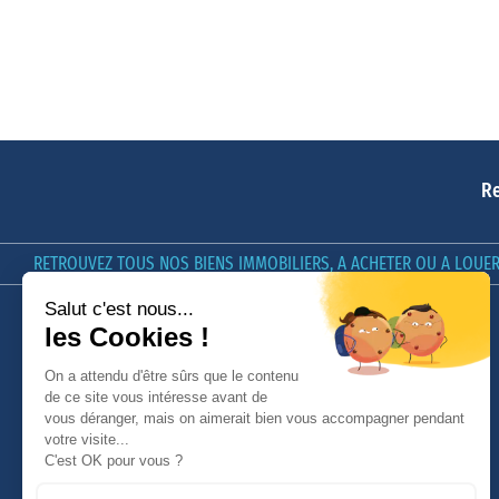
Re
RETROUVEZ TOUS NOS BIENS IMMOBILIERS, A ACHETER OU A LOUER 
LE GROUPE GIBOIRE
GIBOIRE & VOUS
Nos offres d'emploi
[In]estimable, le Podcast du
Groupe Giboire
Qui sommes-nous ?
Conseils
Nous contacter
Avis Clients
Nos honoraires