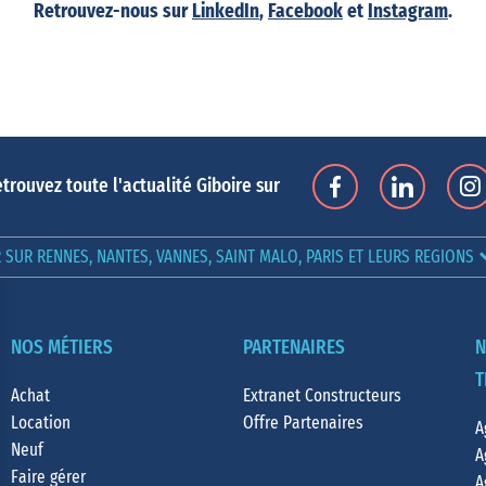
Retrouvez-nous sur
LinkedIn
,
Facebook
et
Instagram
.
trouvez toute l'actualité Giboire sur
SUR RENNES, NANTES, VANNES, SAINT MALO, PARIS ET LEURS REGIONS
NOS MÉTIERS
PARTENAIRES
N
T
Achat
Extranet Constructeurs
Location
Offre Partenaires
A
Neuf
A
Faire gérer
A