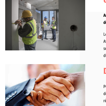
A
d
L
A
s
d
P
d
r