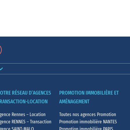
OTRE RÉSEAU D’AGENCES
PROMOTION IMMOBILIÈRE ET
RANSACTION-LOCATION
AMÉNAGEMENT
gence Rennes – Location
Toutes nos agences Promotion
gence RENNES – Transaction
Promotion immobilière NANTES
gence SAINT-MALO
Promotion immobilière PARIS