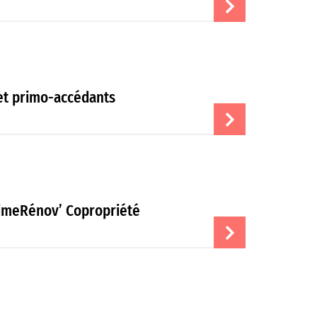
 et primo-accédants
rimeRénov’ Copropriété