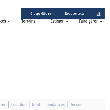
Groupe Giboire
Nous contacter
erces
Terrains
Estimer
Faire gérer
rer
Location
Neuf
Tendances
Terrain