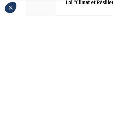
Loi "Climat et Résili
11.03.2024
Orso, le nouveau pro
11.03.2024
Les 6 clés d'une esti