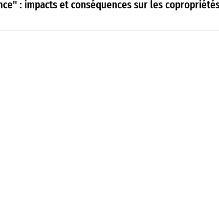
ence" : impacts et conséquences sur les copropriété
gramme touristique d'excellence conçu par le Group
mation réussie dévoilées par nos experts