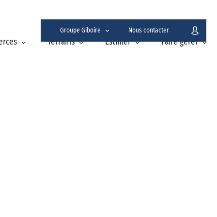
Groupe Giboire
Nous contacter
erces
Terrains
Estimer
Faire gérer