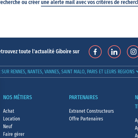
recherche ou créer
une alerte mail avec vos critères de recher
trouvez toute l'actualité Giboire sur
SUR RENNES, NANTES, VANNES, SAINT MALO, PARIS ET LEURS REGIONS
NOS MÉTIERS
PARTENAIRES
N
T
Achat
Extranet Constructeurs
Location
Offre Partenaires
A
Neuf
A
Faire gérer
A