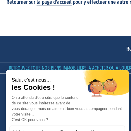
Retourner sur
la page d'accueil
pour y effectuer une autre 
Re
RETROUVEZ TOUS NOS BIENS IMMOBILIERS, A ACHETER OU A LOUER 
LE GROUPE GIBOIRE
GIBOIRE & VOUS
Nos offres d'emploi
[In]estimable, le Podcast du
Groupe Giboire
Qui sommes-nous ?
Conseils
Nous contacter
Avis Clients
Nos honoraires