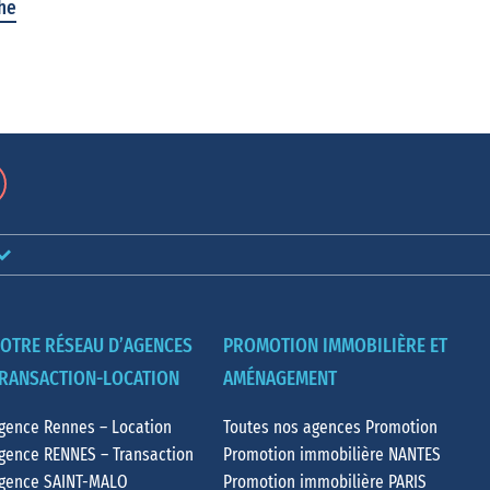
che
OTRE RÉSEAU D’AGENCES
PROMOTION IMMOBILIÈRE ET
RANSACTION-LOCATION
AMÉNAGEMENT
gence Rennes – Location
Toutes nos agences Promotion
gence RENNES – Transaction
Promotion immobilière NANTES
gence SAINT-MALO
Promotion immobilière PARIS