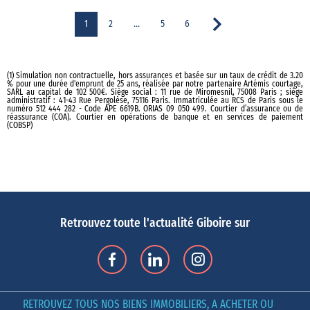
1
2
…
5
6
(1) Simulation non contractuelle, hors assurances et basée sur un taux de crédit de 3.20
% pour une durée d'emprunt de 25 ans, réalisée par notre partenaire Artémis courtage,
SARL au capital de 102 500€. Siège social : 11 rue de Miromesnil, 75008 Paris ; siège
administratif : 41-43 Rue Pergolèse, 75116 Paris. Immatriculée au RCS de Paris sous le
numéro 512 444 282 - Code APE 6619B. ORIAS 09 050 499. Courtier d’assurance ou de
réassurance (COA). Courtier en opérations de banque et en services de paiement
(COBSP)
Retrouvez toute l'actualité Giboire sur
RETROUVEZ TOUS NOS BIENS IMMOBILIERS, A ACHETER OU