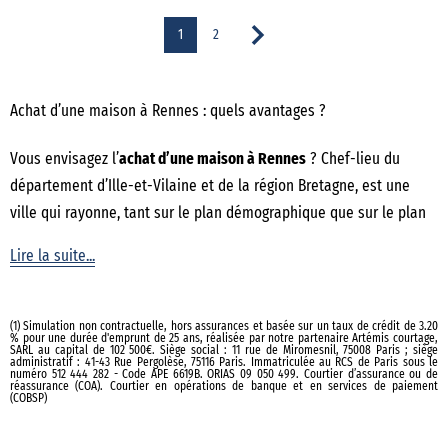
1
2
Achat d’une maison à Rennes : quels avantages ?
Vous envisagez l’
achat d’une maison à Rennes
? Chef-lieu du
département d’Ille-et-Vilaine et de la région Bretagne, est une
ville qui rayonne, tant sur le plan démographique que sur le plan
économique.
Acheter une maison dans la métropole rennaise
,
Lire la suite...
c’est profiter de ses monuments historiques, de son architecture
typique et de sa richesse culturelle. Rennes attire toutes les
tranches d’âge : étudiants, jeunes actifs, familles ou retraités.
(1) Simulation non contractuelle, hors assurances et basée sur un taux de crédit de 3.20
% pour une durée d'emprunt de 25 ans, réalisée par notre partenaire Artémis courtage,
Tous sont séduits par la ville aux nombreux espaces verts, à
SARL au capital de 102 500€. Siège social : 11 rue de Miromesnil, 75008 Paris ; siège
administratif : 41-43 Rue Pergolèse, 75116 Paris. Immatriculée au RCS de Paris sous le
l’image du parc du Thabor, l’un des plus beaux jardins de France,
numéro 512 444 282 - Code APE 6619B. ORIAS 09 050 499. Courtier d’assurance ou de
réassurance (COA). Courtier en opérations de banque et en services de paiement
(COBSP)
des promenades sur les bords de la Vilaine ou le long du canal
Saint Martin.