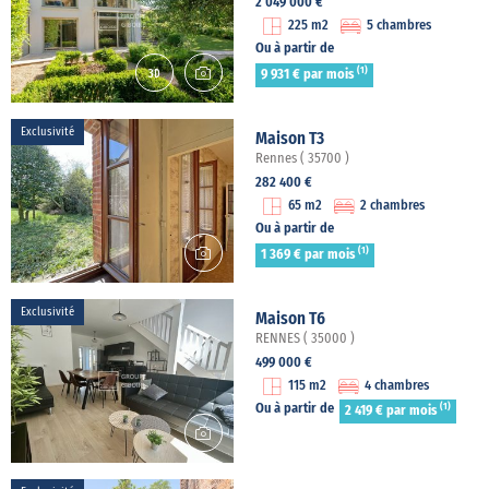
2 049 000 €
225 m2
5 chambres
Ou à partir de
(1)
9 931 € par mois
Exclusivité
Maison T3
Rennes ( 35700 )
282 400 €
65 m2
2 chambres
Ou à partir de
(1)
1 369 € par mois
Exclusivité
Maison T6
RENNES ( 35000 )
499 000 €
115 m2
4 chambres
(1)
Ou à partir de
2 419 € par mois