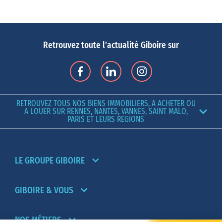
Pour les familles à la recherche d’une ville jeune, dynamique,
offrant de véritables opportunités, Rennes bénéficie d’excellentes
universités. Le nombre d’étudiants représente pas moins d’un
tiers de la population. Située au centre de la Bretagne agricole, la
Retrouvez toute l'actualité Giboire sur
ville regorge de multiples entreprises, des PME aux grands
groupes. Actuellement,
le volume des ventes de maisons ne faiblit
pas
, cela est dû aux projets porteurs, au nouveau quartier
d’affaires, au développement d’une seconde ligne de métro, et
RETROUVEZ TOUS NOS BIENS IMMOBILIERS, A ACHETER OU
enfin à la ligne à grande vitesse qui relie la commune à Paris en
A LOUER SUR RENNES, NANTES, VANNES, SAINT MALO,
PARIS ET LEURS REGIONS
moins d’1h30. Rennes est sans conteste une ville qui bouge !
Acheter une maison à Rennes : quel quartier ?
Dans le quartier Bréquigny, au sud-ouest de Rennes, outre les
infrastructures sportives, l’école, le parc et deux lycées, vous
LE GROUPE GIBOIRE
trouverez des maisons individuelles à deux pas du grand centre
commercial et de l’accès aux rocades. Près de Roazhon Park, le
GIBOIRE & VOUS
célèbre stade rennais, les quartiers sont résidentiels et on y
trouve également des maisons individuelles. En effet, proche du
NOS MÉTIERS