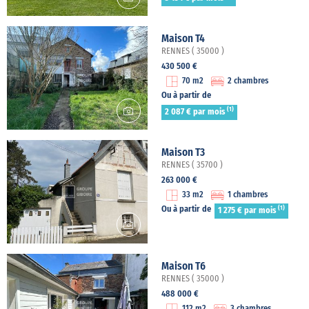
Maison T4
RENNES ( 35000 )
430 500 €
70 m2
2 chambres
Ou à partir de
(1)
2 087 € par mois
Maison T3
RENNES ( 35700 )
263 000 €
33 m2
1 chambres
(1)
Ou à partir de
1 275 € par mois
Maison T6
RENNES ( 35000 )
488 000 €
112 m2
3 chambres