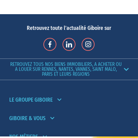
investisseurs : projets porteurs, nouveau quartier d’affaires, LGV
qui relie la ville à Paris en seulement 1h30, etc.
Si vous envisagez
d’acheter un appartement à Rennes
, la première
Retrouvez toute l'actualité Giboire sur
question que vous allez vous poser avant de chercher votre futur
logement est : « dans quel quartier s’installer ? » En effet, les
critères à prendre en compte sont multiples : l’accessibilité, le
coût de l’immobilier, la proximité du métro et des moyens de
RETROUVEZ TOUS NOS BIENS IMMOBILIERS, A ACHETER OU
transports en commun, la présence d’activités et de loisirs, les
A LOUER SUR RENNES, NANTES, VANNES, SAINT MALO,
PARIS ET LEURS REGIONS
lieux de culture, les bars et les restaurants.
Rennes se découpe en 12 quartiers qui regroupent de plus petits
quartiers, chacun d’entre eux ayant son charme, son atmosphère,
LE GROUPE GIBOIRE
son histoire et son identité propre.
Dans quel quartier acheter son appartement à Rennes ?
Si vous travaillez dans l’hypercentre, que vous aimez faire du
GIBOIRE & VOUS
shopping et profiter des terrasses, alors
acheter un appartement
dans le centre-ville de Rennes
reste la meilleure option. Le
NOS MÉTIERS