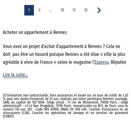
1
2
…
10
11
12
Acheter un appartement à Rennes
Vous avez un projet d’achat d’appartement à Rennes ? Cela ne
doit pas être un hasard puisque Rennes a été élue « ville la plus
agréable à vivre de France » selon le magazine l’
Express
. Réputée
pour son patrimoine et sa qualité de vie, elle est la deuxième ville
Lire la suite...
la plus peuplée du Grand Ouest français et la première ville de
Bretagne. Grâce à son faible taux de chômage et ses nombreux
lieux culturels, la ville attire chaque année de plus en plus
(1) Simulation non contractuelle, hors assurances et basée sur un taux de crédit de 3.20
% pour une durée d'emprunt de 25 ans, réalisée par notre partenaire Artémis courtage,
d’habitants. Labellisée ville d’art et d’histoire, Rennes attire
SARL au capital de 102 500€. Siège social : 11 rue de Miromesnil, 75008 Paris ; siège
administratif : 41-43 Rue Pergolèse, 75116 Paris. Immatriculée au RCS de Paris sous le
chaque année de nombreux touristes séduits par son patrimoine
numéro 512 444 282 - Code APE 6619B. ORIAS 09 050 499. Courtier d’assurance ou de
réassurance (COA). Courtier en opérations de banque et en services de paiement
(COBSP)
médiéval unique. Quant au
marché immobilier
, le volume des
ventes ne faiblit pas car de nombreux atouts attirent les