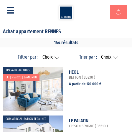
Achat appartement RENNES
144 résultats
Filtrer par :
Choix
Trier par :
Choix
TRAVAUX EN COURS
HEOL
LLI | RE2020 | JEANBRUN
BETTON ( 35830 )
A partir de 170 000 €
COMMERCIALISATION TERMINÉE
LE PALATIN
CESSON SEVIGNE ( 35510 )