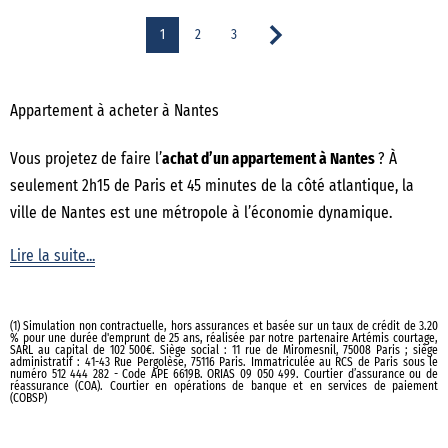
1
2
3
Appartement à acheter à Nantes
Vous projetez de faire l’
achat d’un appartement à Nantes
? À
seulement 2h15 de Paris et 45 minutes de la côté atlantique, la
ville de Nantes est une métropole à l’économie dynamique.
Troisième ville étudiante de France, elle dispose également d’un
Lire la suite...
réseau de transports en commun bien développé et d’une vie
culturelle riche et variée. Si vous souhaitez
acheter un
appartement à Nantes
, vous pourrez profiter de ses nombreuses
(1) Simulation non contractuelle, hors assurances et basée sur un taux de crédit de 3.20
% pour une durée d'emprunt de 25 ans, réalisée par notre partenaire Artémis courtage,
balades vertes. En effet, élue capitale verte par la Commission
SARL au capital de 102 500€. Siège social : 11 rue de Miromesnil, 75008 Paris ; siège
administratif : 41-43 Rue Pergolèse, 75116 Paris. Immatriculée au RCS de Paris sous le
européenne en 2013 et capitale européenne de l’innovation en
numéro 512 444 282 - Code APE 6619B. ORIAS 09 050 499. Courtier d’assurance ou de
réassurance (COA). Courtier en opérations de banque et en services de paiement
(COBSP)
2019, la cité des Ducs offre un cadre de vie exceptionnel qui
séduit près de 9 500 nouveaux habitants par an.