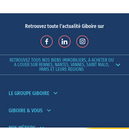
La métropole figure en tête du classement des villes les plus
attractives et dynamiques de France, selon L’Éclaireur.
Acheter un
appartement à Nantes
, c’est aussi profiter d’un air de très bonne
Retrouvez toute l'actualité Giboire sur
qualité, autant d’avantages qui attirent les familles et les jeunes
actifs. La métropole attire plus de 2 millions de visiteurs par an
grâce à ses sites d’exception, à l’instar du musée Jules Vernes, du
magnifique château des Ducs de Bretagne, du quartier du Bouffay,
RETROUVEZ TOUS NOS BIENS IMMOBILIERS, A ACHETER OU
etc. Quant à ses principaux pôles économiques, notons : Nantes
A LOUER SUR RENNES, NANTES, VANNES, SAINT MALO,
PARIS ET LEURS REGIONS
Saint-Nazaire, Saint Philbert de Grand lieu, Rezé, La Chantrerie,
Mallève, Géraudière, Couëron ou encore Ar Mor.
Pourquoi acheter un appartement à Nantes ?
Vous envisagez l’
achat d’un appartement à Nantes
? Ville où il fait
LE GROUPE GIBOIRE
bon vivre, Nantes offre une situation idéale pour travailler, profiter
des activités culturelles et se détendre. De nombreux secteurs
GIBOIRE & VOUS
sont en plein essor et les entreprises recrutent ! Sa proximité
avec l’océan font de Nantes une ville particulièrement prisée. Le
NOS MÉTIERS