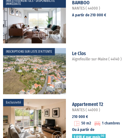
INVESTISSEMENT ULS - DISPONIBILITÉ
BAMBOO
IMMÉDIATE
NANTES ( 44000 )
A partir de 210 000 €
INSCRIPTIONS SUR LISTE D'ATTENTE
Le Clos
Aigrefeuille-sur-Maine ( 44140 )
Exclusivité
Appartement T2
NANTES ( 44000 )
210 000 €
50 m2
1 chambres
Ou à partir de
(1)
1 018 € par mois