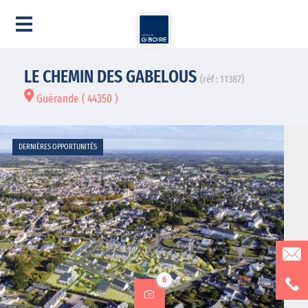
LE CHEMIN DES GABELOUS
(réf : 11387)
Guérande ( 44350 )
DERNIÈRES OPPORTUNITÉS
6