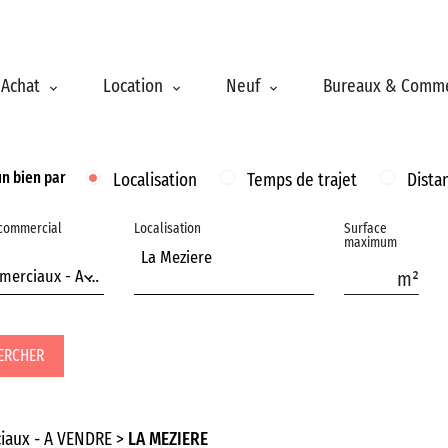
Achat
Location
Neuf
Bureaux & Comm
un bien par
Localisation
Temps de trajet
Dista
 commercial
Localisation
Surface
maximum
La Meziere
Murs commerciaux - A VENDRE
ERCHER
iaux - A VENDRE
LA MEZIERE