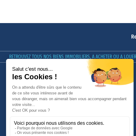
Re
RETROUVEZ TOUS NOS BIENS IMMOBILIERS, A ACHETER OU A LOUER 
LE GROUPE GIBOIRE
GIBOIRE & VOUS
Nos offres d'emploi
[In]estimable, le Podcast du
Groupe Giboire
Qui sommes-nous ?
Conseils
Nous contacter
Avis Clients
Nos honoraires
MyGiboire
Politique de confidentialité et