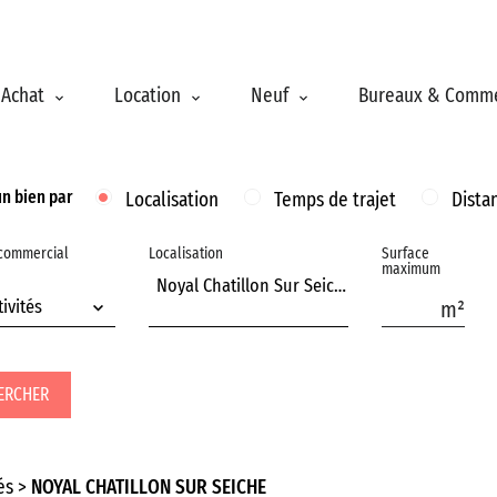
Achat
Location
Neuf
Bureaux & Comm
un bien par
Localisation
Temps de trajet
Dista
 commercial
Localisation
Surface
maximum
Noyal Chatillon Sur Seiche
tivités
ERCHER
és
NOYAL CHATILLON SUR SEICHE