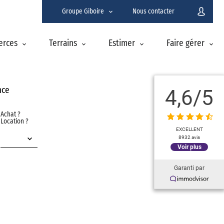
Groupe Giboire
Nous contacter
erces
Terrains
Estimer
Faire gérer
4,6
/5
nce
Achat ?
Location ?
EXCELLENT
8932 avis
Voir plus
Garanti par