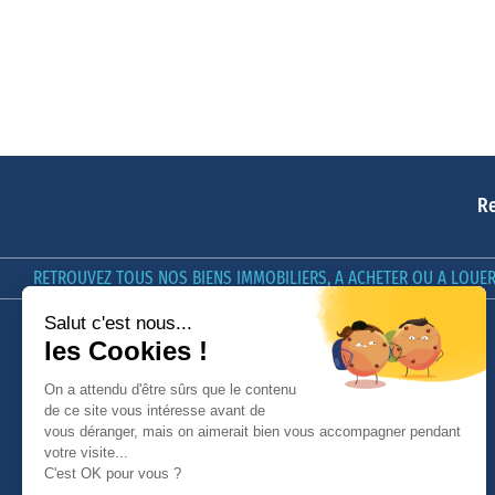
Re
RETROUVEZ TOUS NOS BIENS IMMOBILIERS, A ACHETER OU A LOUER 
LE GROUPE GIBOIRE
GIBOIRE & VOUS
Nos offres d'emploi
[In]estimable, le Podcast du
Groupe Giboire
Qui sommes-nous ?
Conseils
Nous contacter