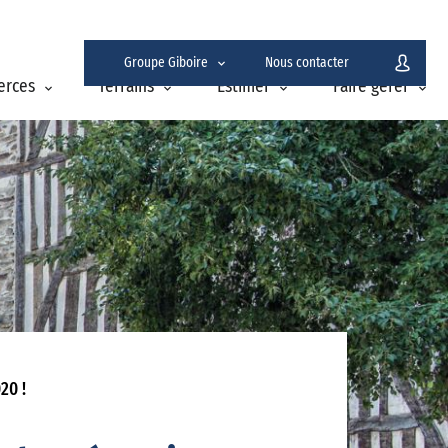
Groupe Giboire
Nous contacter
erces
Terrains
Estimer
Faire gérer
20 !