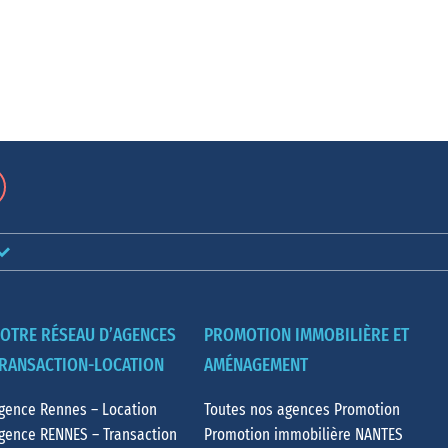
OTRE RÉSEAU D’AGENCES
PROMOTION IMMOBILIÈRE ET
RANSACTION-LOCATION
AMÉNAGEMENT
gence Rennes – Location
Toutes nos agences Promotion
gence RENNES – Transaction
Promotion immobilière NANTES