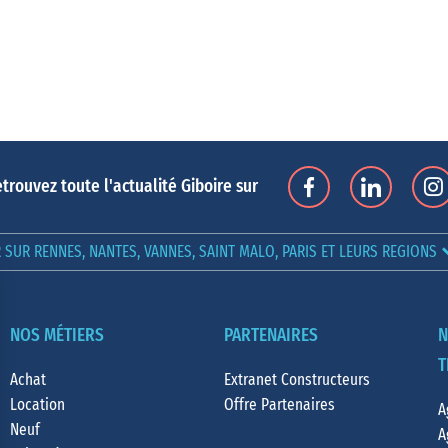
trouvez toute l'actualité Giboire sur
SUR RENNES, NANTES, VANNES, SAINT MALO, PARIS ET LEURS REGIONS
NOS MÉTIERS
PARTENAIRES
N
T
Achat
Extranet Constructeurs
Location
Offre Partenaires
A
Neuf
A