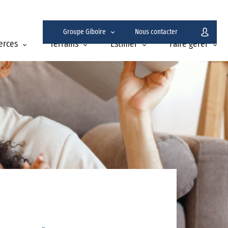
Groupe Giboire
Nous contacter
erces
Terrains
Estimer
Faire gérer