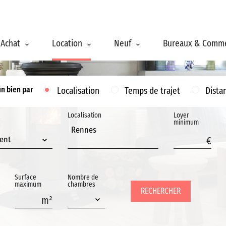
Achat
Location
Neuf
Bureaux & Comm
un bien par
Localisation
Temps de trajet
Dista
Localisation
Loyer
minimum
Rennes
ent
Surface
Nombre de
maximum
chambres
RECHERCHER