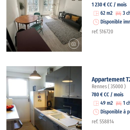
1 230 € CC / mois
62 m2
3 c
Disponible i
ref. 516720
Appartement T
Rennes ( 35000 )
780 € CC / mois
49 m2
1 c
Disponible à p
ref. 558814