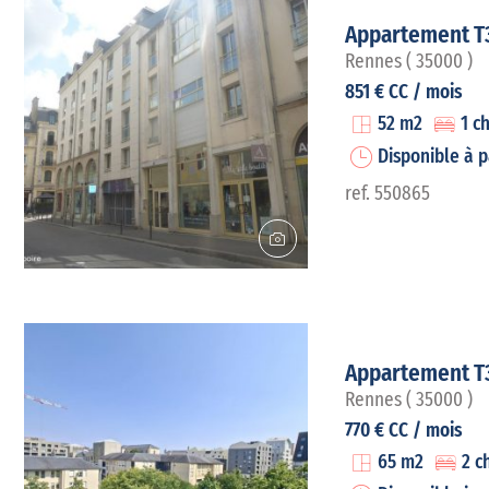
Appartement T
Rennes ( 35000 )
851 € CC / mois
52 m2
1 c
Disponible à p
ref. 550865
Appartement T
Rennes ( 35000 )
770 € CC / mois
65 m2
2 c