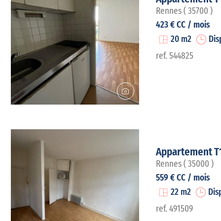
Rennes ( 35700 )
423 € CC / mois
20 m2
Dis
ref. 544825
Appartement T
Rennes ( 35000 )
559 € CC / mois
22 m2
Dis
ref. 491509