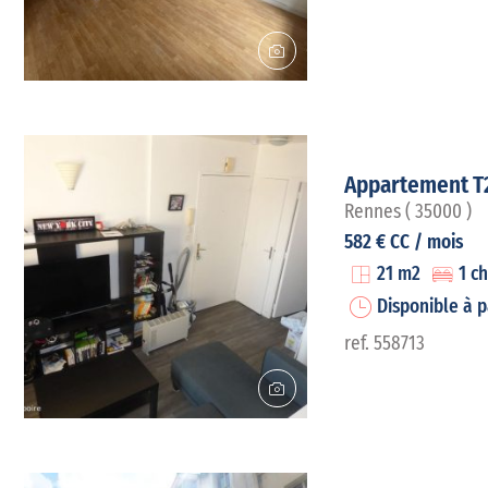
Appartement T
Rennes ( 35000 )
582 € CC / mois
21 m2
1 c
Disponible à 
ref. 558713