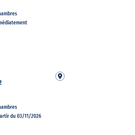
hambres
mmédiatement
2
hambres
artir du 03/11/2026