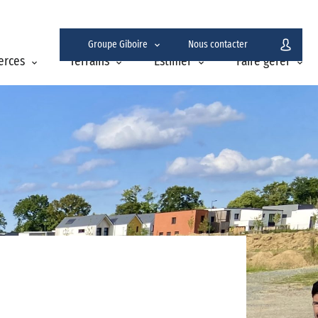
Groupe Giboire
Nous contacter
erces
Terrains
Estimer
Faire gérer