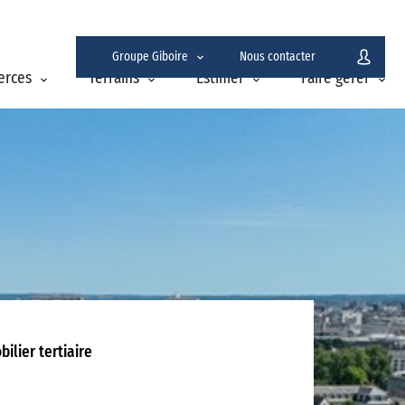
Groupe Giboire
Nous contacter
erces
Terrains
Estimer
Faire gérer
ilier tertiaire