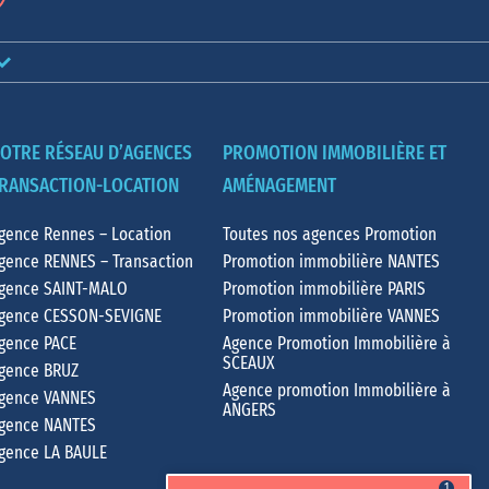
OTRE RÉSEAU D’AGENCES
PROMOTION IMMOBILIÈRE ET
RANSACTION-LOCATION
AMÉNAGEMENT
gence Rennes – Location
Toutes nos agences Promotion
gence RENNES – Transaction
Promotion immobilière NANTES
gence SAINT-MALO
Promotion immobilière PARIS
gence CESSON-SEVIGNE
Promotion immobilière VANNES
gence PACE
Agence Promotion Immobilière à
SCEAUX
gence BRUZ
Agence promotion Immobilière à
gence VANNES
ANGERS
gence NANTES
gence LA BAULE
1