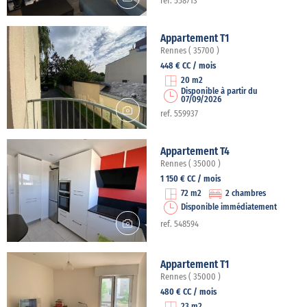
ref. 558713
Appartement T1
Rennes ( 35700 )
448 € CC / mois
20 m2
Disponible à partir du
07/09/2026
ref. 559937
Appartement T4
Rennes ( 35000 )
1 150 € CC / mois
72 m2
2 chambres
Disponible immédiatement
ref. 548594
Appartement T1
Rennes ( 35000 )
480 € CC / mois
23 m2