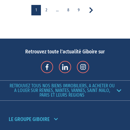
1
2
…
8
9
Retrouvez toute l'actualité Giboire sur
RETROUVEZ TOUS NOS BIENS IMMOBILIERS, A ACHETER OU
A LOUER SUR RENNES, NANTES, VANNES, SAINT MALO,
PARIS ET LEURS REGIONS
LE GROUPE GIBOIRE