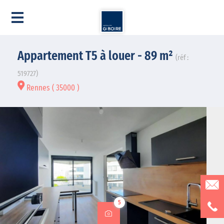
Appartement T5 à louer - 89 m²
(réf :
519727)
Rennes ( 35000 )
5