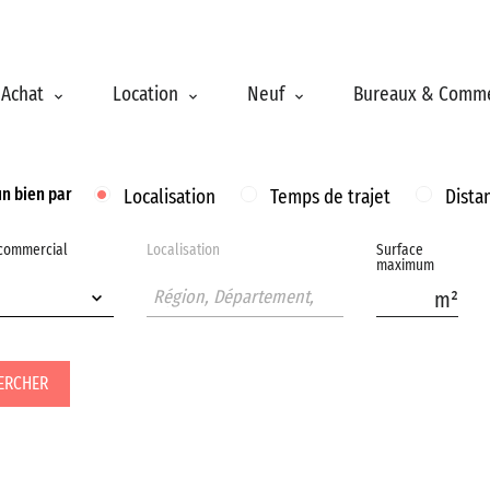
Achat
Location
Neuf
Bureaux & Comm
un bien par
Localisation
Temps de trajet
Dista
 commercial
Localisation
Surface
maximum
ERCHER