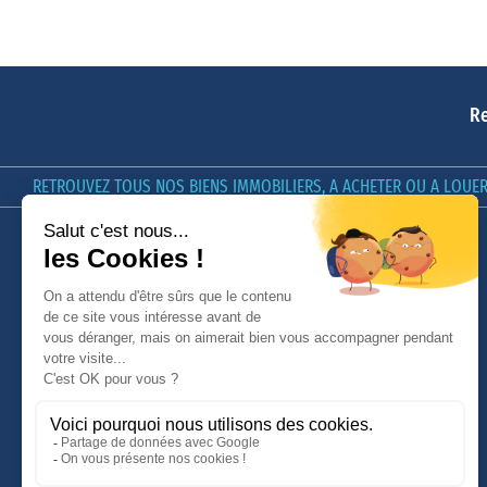
Re
RETROUVEZ TOUS NOS BIENS IMMOBILIERS, A ACHETER OU A LOUER 
LE GROUPE GIBOIRE
GIBOIRE & VOUS
Nos offres d'emploi
[In]estimable, le Podcast du
Groupe Giboire
Qui sommes-nous ?
Conseils
Nous contacter
Avis Clients
Nos honoraires
MyGiboire
Politique de confidentialité et
cookies