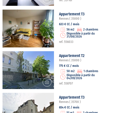
ref. 557161
Appartement T3
Rennes ( 35000 )
633 € CC / mois
56 m2
2 chambres
Disponible à partir du
31/08/2026
ref. 556033
Appartement T2
Rennes ( 35000 )
775 € CC / mois
50 m2
1 chambres
Disponible à partir du
04/09/2026
ref. 558707
Appartement T3
Rennes ( 35700 )
654 € CC / mois
51 m2
2 chambres