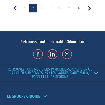
1
2
3
…
10
11
12
Retrouvez toute l'actualité Giboire sur
RETROUVEZ TOUS NOS BIENS IMMOBILIERS, A ACHETER OU
A LOUER SUR RENNES, NANTES, VANNES, SAINT MALO,
PARIS ET LEURS REGIONS
LE GROUPE GIBOIRE