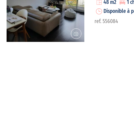
48 m2
1 c
Disponible à 
ref. 556084