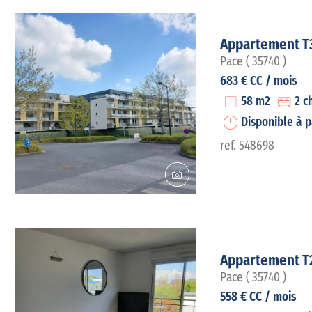
Appartement T
Pace ( 35740 )
683 € CC / mois
58 m2
2 c
Disponible à p
ref. 548698
Appartement T
Pace ( 35740 )
558 € CC / mois