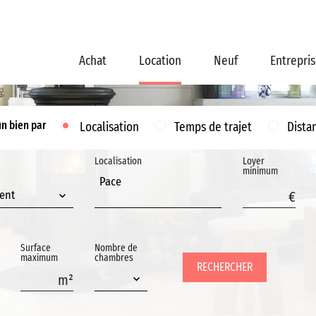
Achat
Location
Neuf
Entrepri
un bien par
Localisation
Temps de trajet
Dista
Localisation
Loyer
minimum
Pace
ent
Surface
Nombre de
maximum
chambres
RECHERCHER