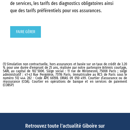
de services, les tarifs des diagnostics obligatoires ainsi
que des tarifs préférentiels pour vos assurances.
FAIRE GÉRER
(1) Simulation non contractuelle, hors assurances et basée sur un taux de crédit de 3.20
% pour une durée d'emprunt de 25 ans, réalisée par notre partenaire Artémis courtage,
SARL au capital de 102 500€. Siège social : 11 rue de Miromesnil, 75008 Paris ; siège
administratif : 41-43 Rue Pergolèse, 75116 Paris. Immatriculée au RCS de Paris sous le
numéro 512 444 282 - Code APE 6619B. ORIAS 09 050 499. Courtier d’assurance ou de
réassurance (COA). Courtier en opérations de banque et en services de paiement
(COBSP)
Retrouvez toute l'actualité Giboire sur