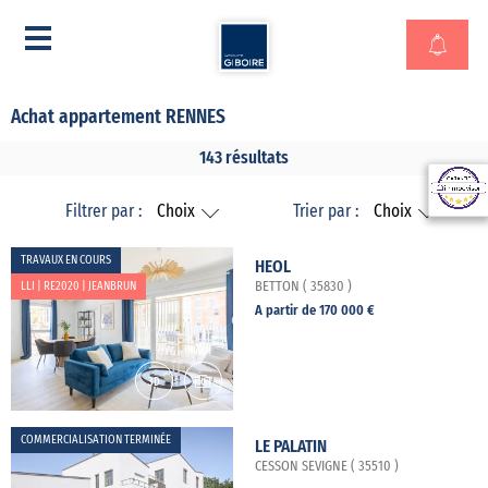
Achat appartement RENNES
143 résultats
Filtrer par :
Choix
Trier par :
Choix
TRAVAUX EN COURS
HEOL
LLI | RE2020 | JEANBRUN
BETTON ( 35830 )
A partir de 170 000 €
COMMERCIALISATION TERMINÉE
LE PALATIN
CESSON SEVIGNE ( 35510 )