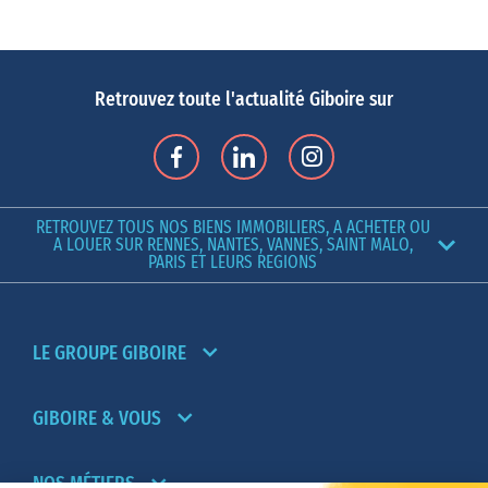
investisseurs : projets porteurs, nouveau quartier d’affaires, LGV
qui relie la ville à Paris en seulement 1h30, etc.
Si vous envisagez
d’acheter un appartement à Rennes
, la première
Retrouvez toute l'actualité Giboire sur
question que vous allez vous poser avant de chercher votre futur
logement est : « dans quel quartier s’installer ? » En effet, les
critères à prendre en compte sont multiples : l’accessibilité, le
coût de l’immobilier, la proximité du métro et des moyens de
RETROUVEZ TOUS NOS BIENS IMMOBILIERS, A ACHETER OU
transports en commun, la présence d’activités et de loisirs, les
A LOUER SUR RENNES, NANTES, VANNES, SAINT MALO,
PARIS ET LEURS REGIONS
lieux de culture, les bars et les restaurants.
Rennes se découpe en 12 quartiers qui regroupent de plus petits
quartiers, chacun d’entre eux ayant son charme, son atmosphère,
LE GROUPE GIBOIRE
son histoire et son identité propre.
Dans quel quartier acheter son appartement à Rennes ?
Si vous travaillez dans l’hypercentre, que vous aimez faire du
GIBOIRE & VOUS
shopping et profiter des terrasses, alors
acheter un appartement
dans le centre-ville de Rennes
reste la meilleure option. Le
NOS MÉTIERS