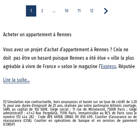
1
2
…
10
11
12
Acheter un appartement à Rennes
Vous avez un projet d’achat d’appartement à Rennes ? Cela ne
doit pas être un hasard puisque Rennes a été élue « ville la plus
agréable à vivre de France » selon le magazine l’
Express
. Réputée
pour son patrimoine et sa qualité de vie, elle est la deuxième ville
Lire la suite...
la plus peuplée du Grand Ouest français et la première ville de
Bretagne. Grâce à son faible taux de chômage et ses nombreux
lieux culturels, la ville attire chaque année de plus en plus
(1) Simulation non contractuelle, hors assurances et basée sur un taux de crédit de 3.20
% pour une durée d'emprunt de 25 ans, réalisée par notre partenaire Artémis courtage,
d’habitants. Labellisée ville d’art et d’histoire, Rennes attire
SARL au capital de 102 500€. Siège social : 11 rue de Miromesnil, 75008 Paris ; siège
administratif : 41-43 Rue Pergolèse, 75116 Paris. Immatriculée au RCS de Paris sous le
chaque année de nombreux touristes séduits par son patrimoine
numéro 512 444 282 - Code APE 6619B. ORIAS 09 050 499. Courtier d’assurance ou de
réassurance (COA). Courtier en opérations de banque et en services de paiement
(COBSP)
médiéval unique. Quant au
marché immobilier
, le volume des
ventes ne faiblit pas car de nombreux atouts attirent les