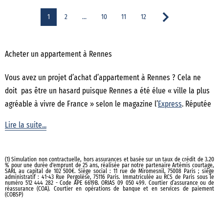
1
2
…
10
11
12
Acheter un appartement à Rennes
Vous avez un projet d’achat d’appartement à Rennes ? Cela ne
doit pas être un hasard puisque Rennes a été élue « ville la plus
agréable à vivre de France » selon le magazine l’
Express
. Réputée
pour son patrimoine et sa qualité de vie, elle est la deuxième ville
Lire la suite...
la plus peuplée du Grand Ouest français et la première ville de
Bretagne. Grâce à son faible taux de chômage et ses nombreux
lieux culturels, la ville attire chaque année de plus en plus
(1) Simulation non contractuelle, hors assurances et basée sur un taux de crédit de 3.20
% pour une durée d'emprunt de 25 ans, réalisée par notre partenaire Artémis courtage,
d’habitants. Labellisée ville d’art et d’histoire, Rennes attire
SARL au capital de 102 500€. Siège social : 11 rue de Miromesnil, 75008 Paris ; siège
administratif : 41-43 Rue Pergolèse, 75116 Paris. Immatriculée au RCS de Paris sous le
chaque année de nombreux touristes séduits par son patrimoine
numéro 512 444 282 - Code APE 6619B. ORIAS 09 050 499. Courtier d’assurance ou de
réassurance (COA). Courtier en opérations de banque et en services de paiement
(COBSP)
médiéval unique. Quant au
marché immobilier
, le volume des
ventes ne faiblit pas car de nombreux atouts attirent les