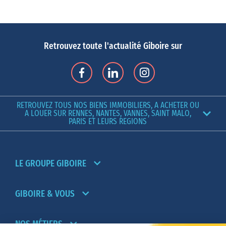
investisseurs : projets porteurs, nouveau quartier d’affaires, LGV
qui relie la ville à Paris en seulement 1h30, etc.
Si vous envisagez
d’acheter un appartement à Rennes
, la première
Retrouvez toute l'actualité Giboire sur
question que vous allez vous poser avant de chercher votre futur
logement est : « dans quel quartier s’installer ? » En effet, les
critères à prendre en compte sont multiples : l’accessibilité, le
coût de l’immobilier, la proximité du métro et des moyens de
RETROUVEZ TOUS NOS BIENS IMMOBILIERS, A ACHETER OU
transports en commun, la présence d’activités et de loisirs, les
A LOUER SUR RENNES, NANTES, VANNES, SAINT MALO,
PARIS ET LEURS REGIONS
lieux de culture, les bars et les restaurants.
Rennes se découpe en 12 quartiers qui regroupent de plus petits
quartiers, chacun d’entre eux ayant son charme, son atmosphère,
LE GROUPE GIBOIRE
son histoire et son identité propre.
Dans quel quartier acheter son appartement à Rennes ?
Si vous travaillez dans l’hypercentre, que vous aimez faire du
GIBOIRE & VOUS
shopping et profiter des terrasses, alors
acheter un appartement
dans le centre-ville de Rennes
reste la meilleure option. Le
NOS MÉTIERS