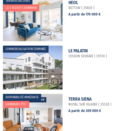
TRAVAUX EN COURS
HEOL
LLI | RE2020 | JEANBRUN
BETTON ( 35830 )
A partir de 170 000 €
COMMERCIALISATION TERMINÉE
LE PALATIN
CESSON SEVIGNE ( 35510 )
DISPONIBILITÉ IMMÉDIATE
TERRA SIENA
JEANBRUN | PTZ+
NOYAL SUR VILAINE ( 35530 )
A partir de 309 000 €