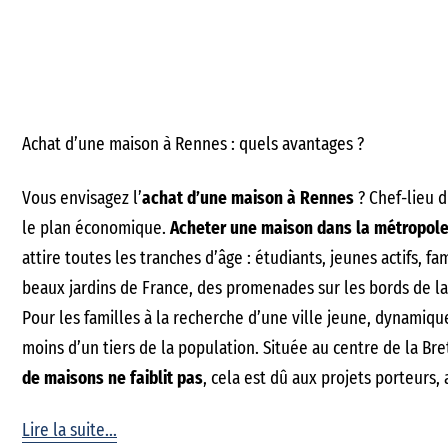
Achat d’une maison à Rennes : quels avantages ?
Vous envisagez l’
achat d’une maison à Rennes
? Chef-lieu d
le plan économique.
Acheter une maison dans la métropole
attire toutes les tranches d’âge : étudiants, jeunes actifs, f
beaux jardins de France, des promenades sur les bords de la 
Pour les familles à la recherche d’une ville jeune, dynamiqu
moins d’un tiers de la population. Située au centre de la Br
de maisons ne faiblit pas
, cela est dû aux projets porteurs
relie la commune à Paris en moins d’1h30. Rennes est sans c
Lire la suite...
Acheter une maison à Rennes : quel quartier ?