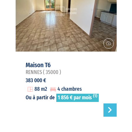
Maison T6
RENNES ( 35000 )
383 000 €
88 m2
4 chambres
(1)
Ou à partir de
1 856 € par mois