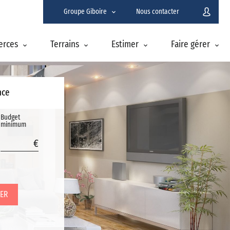
Groupe Giboire
Nous contacter
erces
Terrains
Estimer
Faire gérer
nce
Budget
minimum
ER