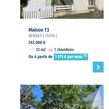
Maison T3
RENNES ( 35700 )
263 000 €
33 m2
1 chambres
(1)
Ou à partir de
1 275 € par mois