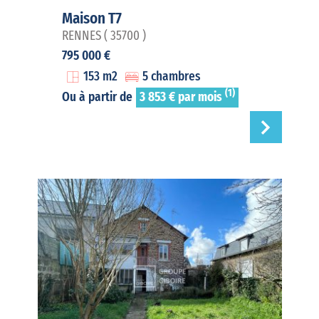
Maison T7
RENNES ( 35700 )
795 000 €
153 m2
5 chambres
(1)
Ou à partir de
3 853 € par mois