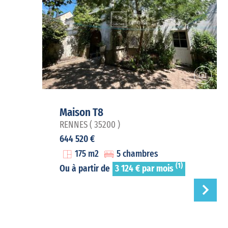
Maison T8
RENNES ( 35200 )
644 520 €
175 m2
5 chambres
(1)
Ou à partir de
3 124 € par mois