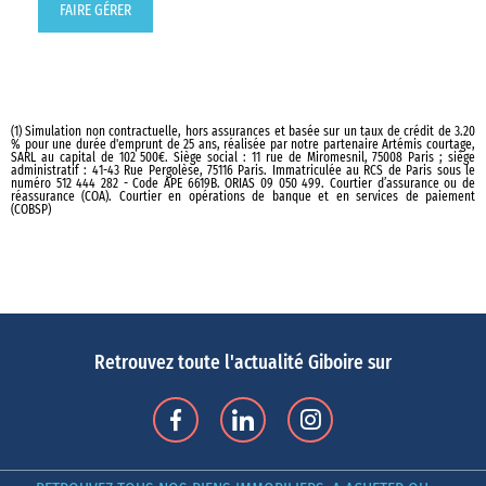
FAIRE GÉRER
(1) Simulation non contractuelle, hors assurances et basée sur un taux de crédit de 3.20
% pour une durée d'emprunt de 25 ans, réalisée par notre partenaire Artémis courtage,
SARL au capital de 102 500€. Siège social : 11 rue de Miromesnil, 75008 Paris ; siège
administratif : 41-43 Rue Pergolèse, 75116 Paris. Immatriculée au RCS de Paris sous le
numéro 512 444 282 - Code APE 6619B. ORIAS 09 050 499. Courtier d’assurance ou de
réassurance (COA). Courtier en opérations de banque et en services de paiement
(COBSP)
Retrouvez toute l'actualité Giboire sur