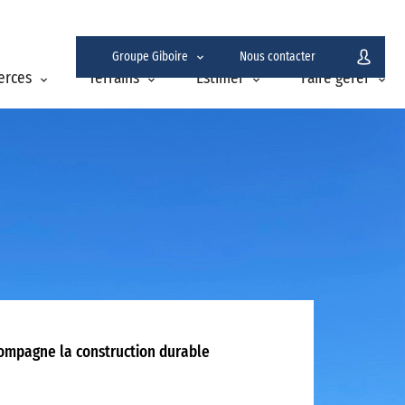
Groupe Giboire
Nous contacter
erces
Terrains
Estimer
Faire gérer
ccompagne la construction durable