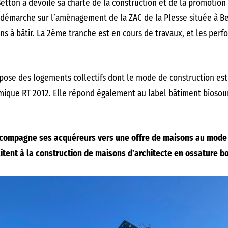
ton a dévoilé sa charte de la construction et de la promotion
 démarche sur l’aménagement de la ZAC de la Plesse située à B
s à bâtir. La 2ème tranche est en cours de travaux, et les per
ose des logements collectifs dont le mode de construction es
ique RT 2012. Elle répond également au label bâtiment biosourc
 accompagne ses acquéreurs vers une offre de maisons au mode
citent à la construction de maisons d’architecte en ossature bo