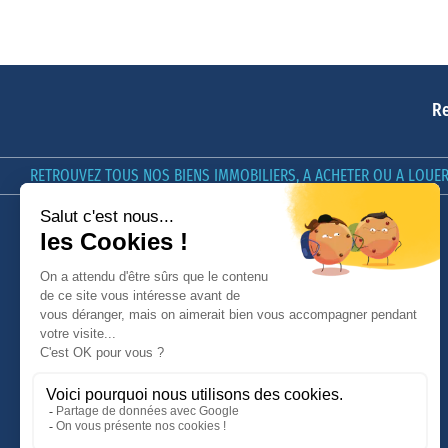
Re
RETROUVEZ TOUS NOS BIENS IMMOBILIERS, A ACHETER OU A LOUER 
LE GROUPE GIBOIRE
GIBOIRE & VOUS
Nos offres d'emploi
[In]estimable, le Podcast du
Groupe Giboire
Qui sommes-nous ?
Conseils
Nous contacter
Avis Clients
Nos honoraires
MyGiboire
Politique de confidentialité et
cookies