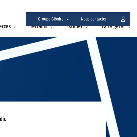
Groupe Giboire
Nous contacter
erces
Terrains
Estimer
Faire gérer
dic