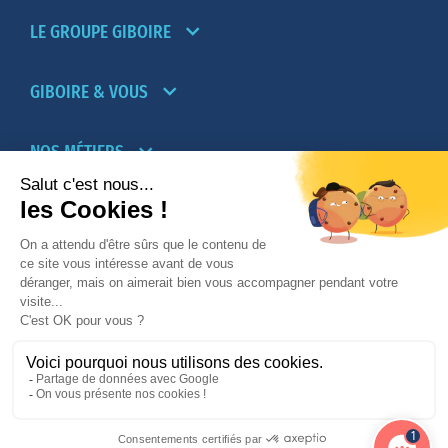
LE GROUPE GIBOIRE
GIBOIRE & VOUS
NOS MÉTIERS
PARTENAIRES
NOTRE RÉSEAU D’AGENCES TRANSACTION-
LOCATION
PROMOTION IMMOBILIÈRE ET AMÉNAGEMENT
© 2026
Giboire - Mentions légales
-
Plan du site
1