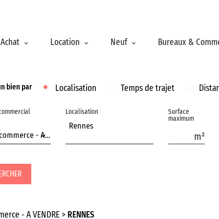
Achat
Location
Neuf
Bureaux & Comm
un bien par
Localisation
Temps de trajet
Dista
 commercial
Localisation
Surface
maximum
Rennes
Fonds de commerce - A VENDRE
ERCHER
merce - A VENDRE
RENNES