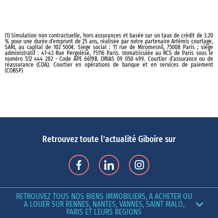
(1) Simulation non contractuelle, hors assurances et basée sur un taux de crédit de 3.20
% pour une durée d'emprunt de 25 ans, réalisée par notre partenaire Artémis courtage,
SARL au capital de 102 500€. Siège social : 11 rue de Miromesnil, 75008 Paris ; siège
administratif : 41-43 Rue Pergolèse, 75116 Paris. Immatriculée au RCS de Paris sous le
numéro 512 444 282 - Code APE 6619B. ORIAS 09 050 499. Courtier d’assurance ou de
réassurance (COA). Courtier en opérations de banque et en services de paiement
(COBSP)
Retrouvez toute l'actualité Giboire sur
RETROUVEZ TOUS NOS BIENS IMMOBILIERS, A ACHETER OU
A LOUER SUR RENNES, NANTES, VANNES, SAINT MALO,
PARIS ET LEURS REGIONS