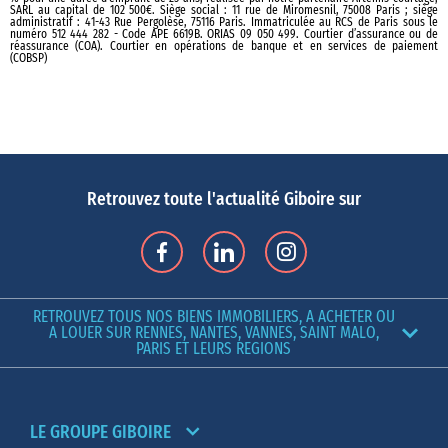
SARL au capital de 102 500€. Siège social : 11 rue de Miromesnil, 75008 Paris ; siège
administratif : 41-43 Rue Pergolèse, 75116 Paris. Immatriculée au RCS de Paris sous le
numéro 512 444 282 - Code APE 6619B. ORIAS 09 050 499. Courtier d’assurance ou de
réassurance (COA). Courtier en opérations de banque et en services de paiement
(COBSP)
Retrouvez toute l'actualité Giboire sur
RETROUVEZ TOUS NOS BIENS IMMOBILIERS, A ACHETER OU
A LOUER SUR RENNES, NANTES, VANNES, SAINT MALO,
PARIS ET LEURS REGIONS
LE GROUPE GIBOIRE