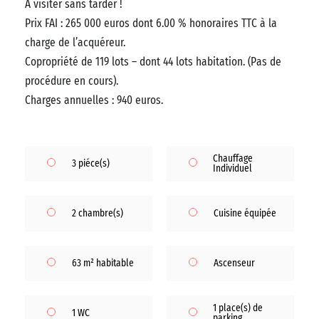
A visiter sans tarder !
Prix FAI : 265 000 euros dont 6.00 % honoraires TTC à la
charge de l’acquéreur.
Copropriété de 119 lots – dont 44 lots habitation. (Pas de
procédure en cours).
Charges annuelles : 940 euros.
Chauffage
3 piéce(s)
Individuel
2 chambre(s)
Cuisine équipée
63 m² habitable
Ascenseur
1 place(s) de
1 WC
parking