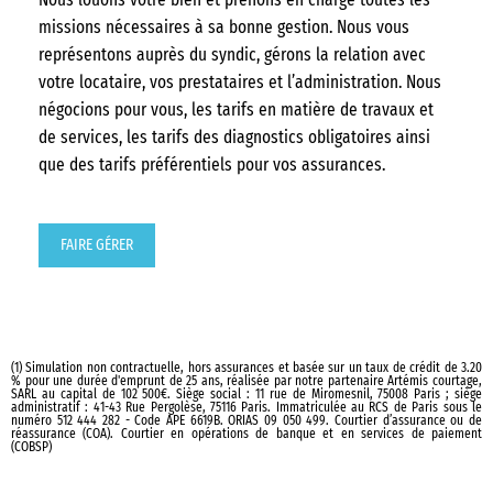
missions nécessaires à sa bonne gestion. Nous vous
représentons auprès du syndic, gérons la relation avec
votre locataire, vos prestataires et l’administration. Nous
négocions pour vous, les tarifs en matière de travaux et
de services, les tarifs des diagnostics obligatoires ainsi
que des tarifs préférentiels pour vos assurances.
FAIRE GÉRER
(1) Simulation non contractuelle, hors assurances et basée sur un taux de crédit de 3.20
% pour une durée d'emprunt de 25 ans, réalisée par notre partenaire Artémis courtage,
SARL au capital de 102 500€. Siège social : 11 rue de Miromesnil, 75008 Paris ; siège
administratif : 41-43 Rue Pergolèse, 75116 Paris. Immatriculée au RCS de Paris sous le
numéro 512 444 282 - Code APE 6619B. ORIAS 09 050 499. Courtier d’assurance ou de
réassurance (COA). Courtier en opérations de banque et en services de paiement
(COBSP)