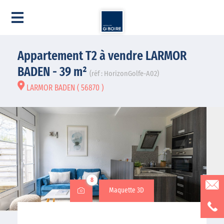
Appartement T2 à vendre LARMOR
BADEN - 39 m²
(réf : HorizonGolfe-A02)
LARMOR BADEN ( 56870 )
8
Maquette 3D