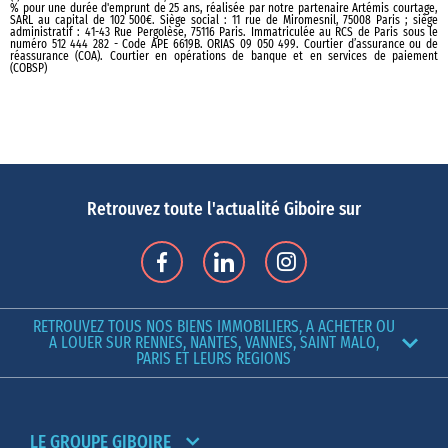
% pour une durée d'emprunt de 25 ans, réalisée par notre partenaire Artémis courtage,
SARL au capital de 102 500€. Siège social : 11 rue de Miromesnil, 75008 Paris ; siège
administratif : 41-43 Rue Pergolèse, 75116 Paris. Immatriculée au RCS de Paris sous le
numéro 512 444 282 - Code APE 6619B. ORIAS 09 050 499. Courtier d’assurance ou de
réassurance (COA). Courtier en opérations de banque et en services de paiement
(COBSP)
Retrouvez toute l'actualité Giboire sur
RETROUVEZ TOUS NOS BIENS IMMOBILIERS, A ACHETER OU
A LOUER SUR RENNES, NANTES, VANNES, SAINT MALO,
PARIS ET LEURS REGIONS
LE GROUPE GIBOIRE