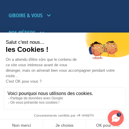
GIBOIRE & VOUS
NOS MÉTIERS
PARTENAIRES
NOTRE RÉSEAU D’AGENCES TRANSACTION-
LOCATION
PROMOTION IMMOBILIÈRE ET AMÉNAGEMENT
© 2026
Giboire - Mentions légales
-
Plan du site
1