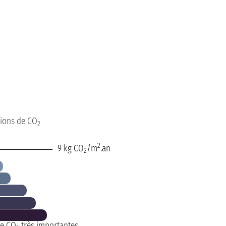
sions de CO
2
2
9 kg CO
/m
.an
2