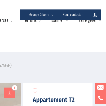
Groupe Giboire
Nous contacter
erces
Terrains
Estimer
Faire gérer
474GE)
5
Appartement T2