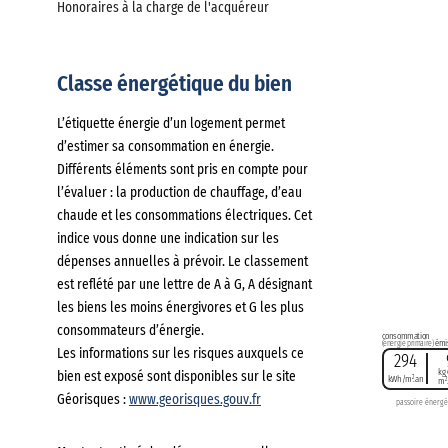
Honoraires à la charge de l'acquéreur
Classe énergétique du bien
L’étiquette énergie d’un logement permet
d’estimer sa consommation en énergie.
Différents éléments sont pris en compte pour
l’évaluer : la production de chauffage, d’eau
chaude et les consommations électriques. Cet
indice vous donne une indication sur les
dépenses annuelles à prévoir. Le classement
est reflété par une lettre de A à G, A désignant
les biens les moins énergivores et G les plus
consommateurs d’énergie.
consommation
(énergie primaire)
émi
Les informations sur les risques auxquels ce
294
kg
bien est exposé sont disponibles sur le site
2
kWh/m
.an
2
m
Géorisques :
www.georisques.gouv.fr
passoire énergé