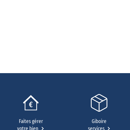
Faites gérer
Giboire
votre bien
services