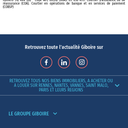
numéro 512 444 282 - Code APE 6619B. ORIAS 09 050 499. Courtier d’assurance ou de
réassurance (COA). Courtier en opérations de banque et en services de paiement
(COBSP)
Retrouvez toute l'actualité Giboire sur
RETROUVEZ TOUS NOS BIENS IMMOBILIERS, A ACHETER OU
A LOUER SUR RENNES, NANTES, VANNES, SAINT MALO,
PARIS ET LEURS REGIONS
LE GROUPE GIBOIRE