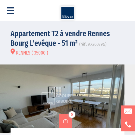
Appartement T2 à vendre Rennes
Bourg L'evêque - 51 m²
(réf : AX26079G)
RENNES ( 35000 )
5