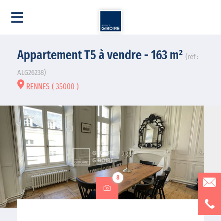
Appartement T5 à vendre - 163 m²
(réf :
ALG26238)
RENNES ( 35000 )
8