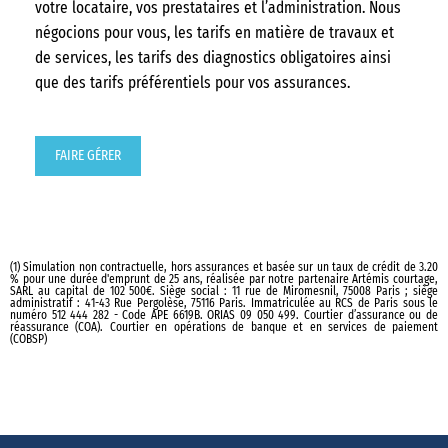
votre locataire, vos prestataires et l’administration. Nous
négocions pour vous, les tarifs en matière de travaux et
de services, les tarifs des diagnostics obligatoires ainsi
que des tarifs préférentiels pour vos assurances.
FAIRE GÉRER
(1) Simulation non contractuelle, hors assurances et basée sur un taux de crédit de 3.20
% pour une durée d'emprunt de 25 ans, réalisée par notre partenaire Artémis courtage,
SARL au capital de 102 500€. Siège social : 11 rue de Miromesnil, 75008 Paris ; siège
administratif : 41-43 Rue Pergolèse, 75116 Paris. Immatriculée au RCS de Paris sous le
numéro 512 444 282 - Code APE 6619B. ORIAS 09 050 499. Courtier d’assurance ou de
réassurance (COA). Courtier en opérations de banque et en services de paiement
(COBSP)