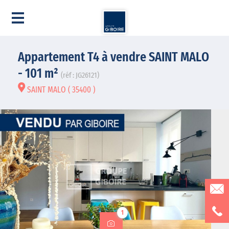
Appartement T4 à vendre SAINT MALO
- 101 m²
(réf : JG26121)
SAINT MALO ( 35400 )
1