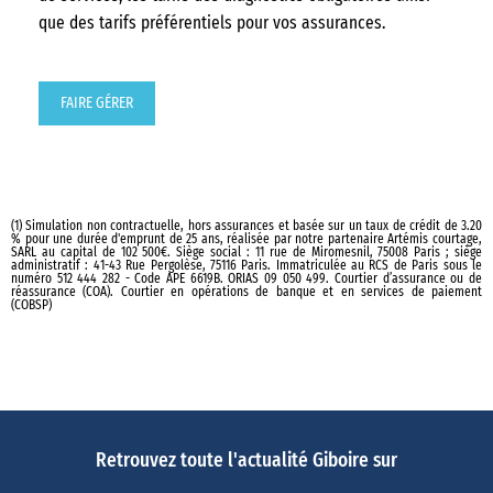
que des tarifs préférentiels pour vos assurances.
FAIRE GÉRER
(1) Simulation non contractuelle, hors assurances et basée sur un taux de crédit de 3.20
% pour une durée d'emprunt de 25 ans, réalisée par notre partenaire Artémis courtage,
SARL au capital de 102 500€. Siège social : 11 rue de Miromesnil, 75008 Paris ; siège
administratif : 41-43 Rue Pergolèse, 75116 Paris. Immatriculée au RCS de Paris sous le
numéro 512 444 282 - Code APE 6619B. ORIAS 09 050 499. Courtier d’assurance ou de
réassurance (COA). Courtier en opérations de banque et en services de paiement
(COBSP)
Retrouvez toute l'actualité Giboire sur