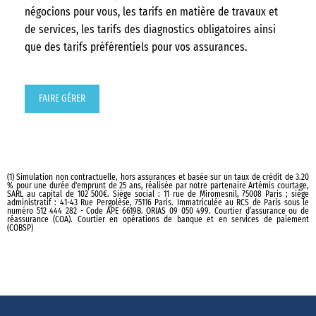
négocions pour vous, les tarifs en matière de travaux et
de services, les tarifs des diagnostics obligatoires ainsi
que des tarifs préférentiels pour vos assurances.
FAIRE GÉRER
(1) Simulation non contractuelle, hors assurances et basée sur un taux de crédit de 3.20
% pour une durée d'emprunt de 25 ans, réalisée par notre partenaire Artémis courtage,
SARL au capital de 102 500€. Siège social : 11 rue de Miromesnil, 75008 Paris ; siège
administratif : 41-43 Rue Pergolèse, 75116 Paris. Immatriculée au RCS de Paris sous le
numéro 512 444 282 - Code APE 6619B. ORIAS 09 050 499. Courtier d’assurance ou de
réassurance (COA). Courtier en opérations de banque et en services de paiement
(COBSP)