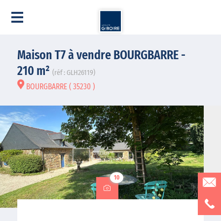
Maison T7 à vendre BOURGBARRE -
210 m²
(réf : GLH26119)
BOURGBARRE ( 35230 )
10