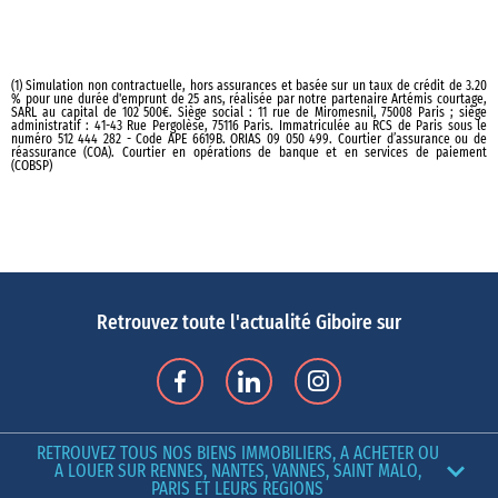
(1) Simulation non contractuelle, hors assurances et basée sur un taux de crédit de 3.20
% pour une durée d'emprunt de 25 ans, réalisée par notre partenaire Artémis courtage,
SARL au capital de 102 500€. Siège social : 11 rue de Miromesnil, 75008 Paris ; siège
administratif : 41-43 Rue Pergolèse, 75116 Paris. Immatriculée au RCS de Paris sous le
numéro 512 444 282 - Code APE 6619B. ORIAS 09 050 499. Courtier d’assurance ou de
réassurance (COA). Courtier en opérations de banque et en services de paiement
(COBSP)
Retrouvez toute l'actualité Giboire sur
RETROUVEZ TOUS NOS BIENS IMMOBILIERS, A ACHETER OU
A LOUER SUR RENNES, NANTES, VANNES, SAINT MALO,
PARIS ET LEURS REGIONS