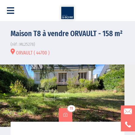
Maison T8 à vendre ORVAULT - 158 m²
(réf : ML25278)
ORVAULT ( 44700 )
11