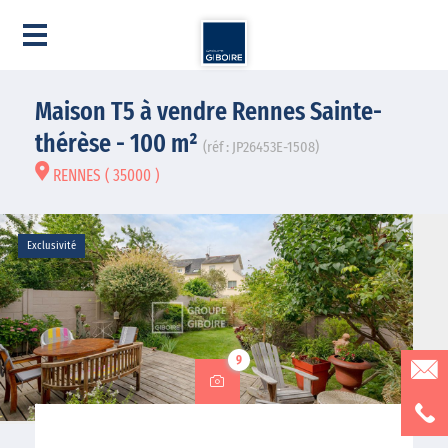
Maison T5 à vendre Rennes Sainte-
thérèse - 100 m²
(réf : JP26453E-1508)
RENNES ( 35000 )
Exclusivité
9