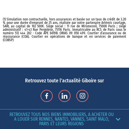
(1) Simulation non contractuelle, hors assurances et basée sur un taux de crédit de 3.20
% pour une durée d'emprunt de 25 ans, réalisée par notre partenaire Artémis courtage,
SARL au capital de 102 500€. Siège social : 11 rue de Miromesnil, 75008 Paris ; siège
administratif : 41-43 Rue Pergolèse, 75116 Paris. Immatriculée au RCS de Paris sous le
numéro 512 444 282 - Code APE 6619B. ORIAS 09 050 499. Courtier d’assurance ou de
réassurance (COA). Courtier en opérations de banque et en services de paiement
(COBSP)
Retrouvez toute l'actualité Giboire sur
RETROUVEZ TOUS NOS BIENS IMMOBILIERS, A ACHETER OU
A LOUER SUR RENNES, NANTES, VANNES, SAINT MALO,
PARIS ET LEURS REGIONS