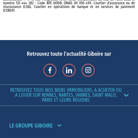
numéro 512 444 282 - Code APE 6619B. ORIAS 09 050 499. Courtier d’assurance ou de
réassurance (COA). Courtier en opérations de banque et en services de paiement
(COBSP)
Retrouvez toute l'actualité Giboire sur
RETROUVEZ TOUS NOS BIENS IMMOBILIERS, A ACHETER OU
A LOUER SUR RENNES, NANTES, VANNES, SAINT MALO,
PARIS ET LEURS REGIONS
LE GROUPE GIBOIRE