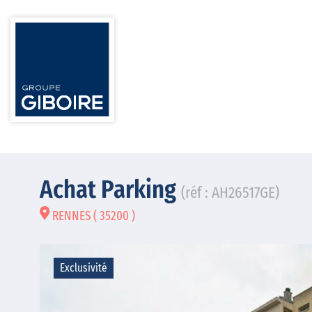
Achat Parking
(réf : AH26517GE)
RENNES ( 35200 )
Exclusivité