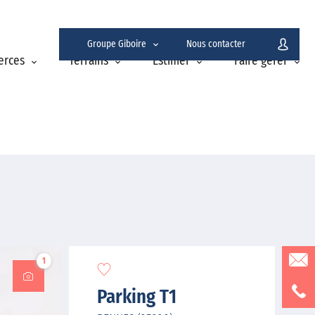
Groupe Giboire
Nous contacter
erces
Terrains
Estimer
Faire gérer
1
Parking T1