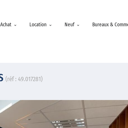
Achat
Location
Neuf
Bureaux & Comm
RS
(réf : 49.017281)