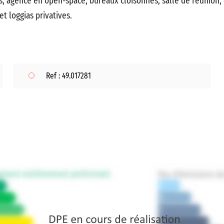
, agencé en open-space, bureaux cloisonnés, salle de réunion, 
t loggias privatives.
Ref : 49.017281