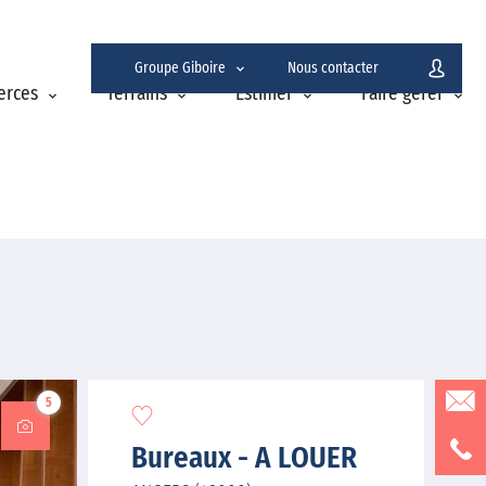
Groupe Giboire
Nous contacter
erces
Terrains
Estimer
Faire gérer
5
Bureaux - A LOUER