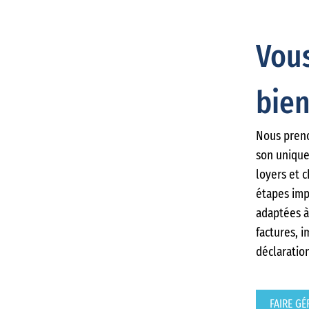
Vous
bien
Nous preno
son unique
loyers et c
étapes imp
adaptées à
factures, i
déclaratio
FAIRE GÉ