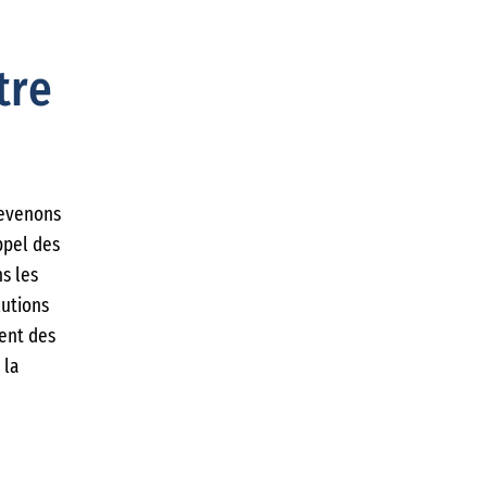
tre
devenons
ppel des
ns les
lutions
ent des
 la