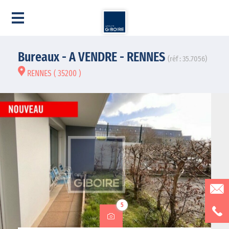
Bureaux - A VENDRE - RENNES
(réf : 35.7056)
RENNES ( 35200 )
5